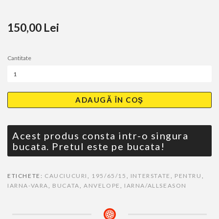
150,00 Lei
Cantitate
ADAUGĂ ÎN COŞ
Acest produs consta intr-o singura
bucata. Pretul este pe bucata!
ETICHETE:
CAUCIUCURI
,
195/65/15
,
INTERSTATE
,
PENTRU
,
IARNA-VARA
,
BUCATA
,
ANVELOPE
,
IARNA/ALLSEASON