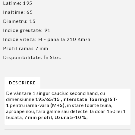
Latime:
195
Inaltime:
65
Diametru:
15
Indice greutate:
91
Indice viteza:
H - pana la 210 Km/h
Profil ramas
7 mm
Disponibilitate: În Stoc
DESCRIERE
De vânzare 1 singur cauciuc second hand, cu
dimensiunile
195/65/15 ,Interstate Touring IST-
1
pentru iarna-vara
(M+S)
, în stare foarte buna,
aproape nou, fara gâlme sau defecte, la doar 150 lei 1
bucata,
7 mm profil, Uzura 5-10 %,