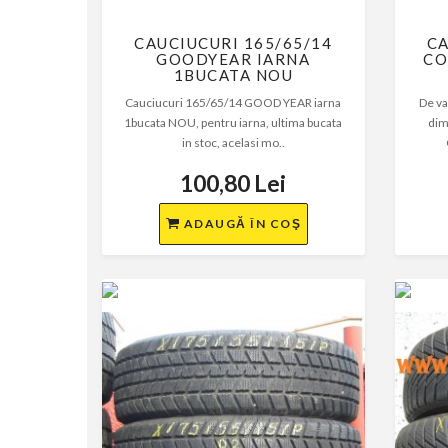
CAUCIUCURI 165/65/14
CA
GOODYEAR IARNA
CO
1BUCATA NOU
Cauciucuri 165/65/14 GOOD YEAR iarna
De va
1bucata NOU, pentru iarna, ultima bucata
dim
in stoc, acelasi mo..
100,80 Lei
ADAUGĂ ÎN COŞ