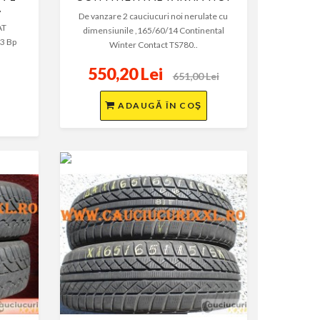
A
De vanzare 2 cauciucuri noi nerulate cu
AT
dimensiunile ,165/60/14 Continental
13 Bp
Winter Contact TS780..
550,20 Lei
651,00 Lei
ADAUGĂ ÎN COŞ