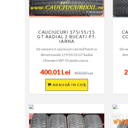
CAUCIUCURI 175/55/15
CA
GT RADIAL 2 BUCATI PT.
C
IARNA
De vanzare 2 cauciucuri second hand cu
De va
dimensiunile 175/55/15 GT Radial
dim
Champiro WT-55 pentru iarna ..
400,01 Lei
2
450,03 Lei
ADAUGĂ ÎN COŞ