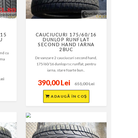
/15
CAUCIUCURI 175/60/16
U
DUNLOP RUNFLAT
SECOND HAND IARNA
2BUC
and cu
De vanzare 2 cauciucuri second hand,
ama
175/60/16 dunlop rsc runflat, pentru
.
iarna, stare foarte bun..
Lei
390,00 Lei
651,00 Lei
ADAUGĂ ÎN COŞ