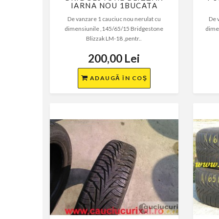
IARNA NOU 1BUCATA
De vanzare 1 cauciuc nou nerulat cu
De 
dimensiunile ,145/65/15 Bridgestone
dime
Blizzak LM-18 ,pentr..
200,00 Lei
ADAUGĂ ÎN COŞ