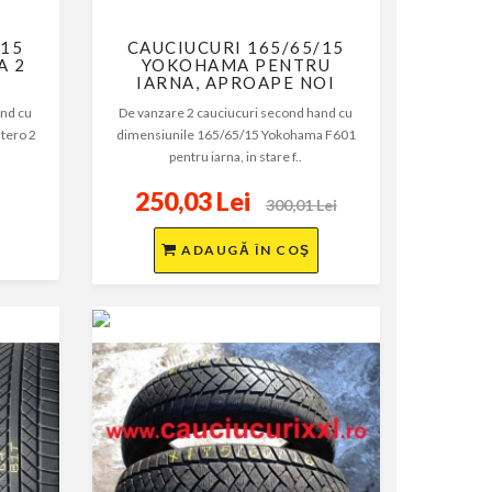
/15
CAUCIUCURI 165/65/15
A 2
YOKOHAMA PENTRU
IARNA, APROAPE NOI
and cu
De vanzare 2 cauciucuri second hand cu
tero 2
dimensiunile 165/65/15 Yokohama F601
pentru iarna, in stare f..
250,03 Lei
300,01 Lei
ADAUGĂ ÎN COŞ