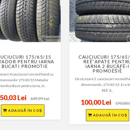
UCIUCURI 175/65/15
CAUCIUCURI 175/65
TADOR PENTRU IARNA
REÈ˜APATE PENTR
4 BUCATI PROMOTIE
IARNA 2 BUCÄƑÈ›I
PROMOÈŠIE
nzare 4 cauciucuri second hand cu
De vâ,nzare 2 ,cauciucuri second h
imensiunile 175/65/15 Matador
dimensiunile ,175/65/15 ,Eco 
Nordica Basic pentru iarna, in..
REÈ˜A..
50,03 Lei
649,99 Lei
100,00 Lei
190,00 
ADAUGĂ ÎN COŞ
ADAUGĂ ÎN COŞ