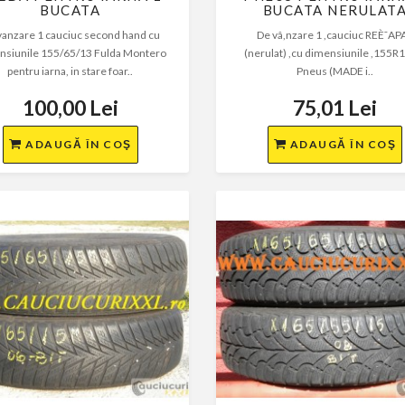
BUCATA
BUCATA NERULAT
vanzare 1 cauciuc second hand cu
De vâ,nzare 1 ,cauciuc REÈ˜AP
nsiunile 155/65/13 Fulda Montero
(nerulat) ,cu dimensiunile ,155R
pentru iarna, in stare foar..
Pneus (MADE i..
100,00 Lei
75,01 Lei
ADAUGĂ ÎN COŞ
ADAUGĂ ÎN COŞ