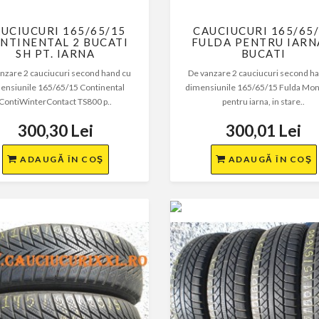
UCIUCURI 165/65/15
CAUCIUCURI 165/65
NTINENTAL 2 BUCATI
FULDA PENTRU IARN
SH PT. IARNA
BUCATI
nzare 2 cauciucuri second hand cu
De vanzare 2 cauciucuri second h
ensiunile 165/65/15 Continental
dimensiunile 165/65/15 Fulda Mon
ContiWinterContact TS800 p..
pentru iarna, in stare..
300,30 Lei
300,01 Lei
ADAUGĂ ÎN COŞ
ADAUGĂ ÎN COŞ