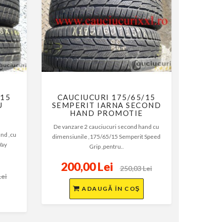
/15
CAUCIUCURI 175/65/15
U
SEMPERIT IARNA SECOND
HAND PROMOTIE
De vanzare 2 cauciucuri second hand cu
and ,cu
dimensiunile ,175/65/15 Semperit Speed
Way
Grip ,pentru..
200,00 Lei
250,03 Lei
Lei
ADAUGĂ ÎN COŞ