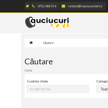
0752 689 514
contact@
cauciucurixxl.ro
Căutare
Căutare
Cauta
Cuvinte cheie
Catego