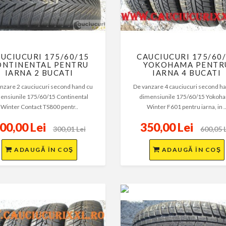
UCIUCURI 175/60/15
CAUCIUCURI 175/60
ONTINENTAL PENTRU
YOKOHAMA PENTR
IARNA 2 BUCATI
IARNA 4 BUCATI
nzare 2 cauciucuri second hand cu
De vanzare 4 cauciucuri second h
ensiunile 175/60/15 Continental
dimensiunile 175/60/15 Yokoh
Winter Contact TS800 pentr..
Winter F601 pentru iarna, in .
00,00 Lei
350,00 Lei
300,01 Lei
600,05 
ADAUGĂ ÎN COŞ
ADAUGĂ ÎN COŞ