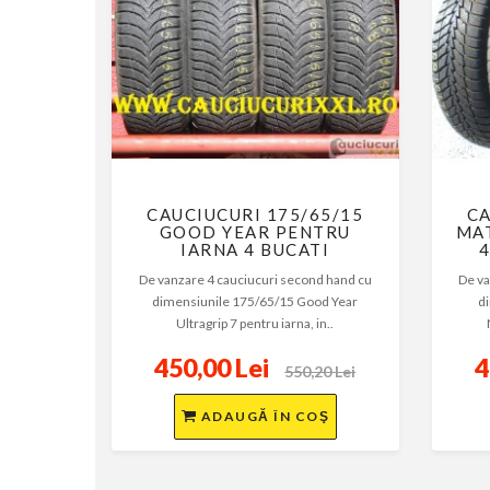
CAUCIUCURI 175/65/15
CA
GOOD YEAR PENTRU
MA
IARNA 4 BUCATI
De vanzare 4 cauciucuri second hand cu
De va
dimensiunile 175/65/15 Good Year
d
Ultragrip 7 pentru iarna, in..
450,00 Lei
4
550,20 Lei
ADAUGĂ ÎN COŞ