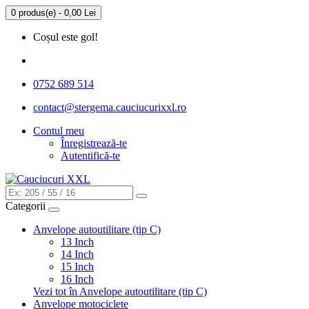
0 produs(e) - 0,00 Lei
Coșul este gol!
0752 689 514
contact@
stergema.
cauciucurixxl.ro
Contul meu
Înregistrează-te
Autentifică-te
Categorii
Anvelope autoutilitare (tip C)
13 Inch
14 Inch
15 Inch
16 Inch
Vezi tot în Anvelope autoutilitare (tip C)
Anvelope motociclete