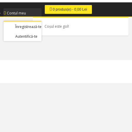
0 produs(e) - 0,00 Lei
Contul meu
Coșul este gol!
Înregistrează-te
Autentifică-te