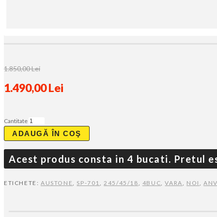
1.850,00 Lei
1.490,00 Lei
Cantitate
ADAUGĂ ÎN COŞ
Acest produs consta in 4 bucati. Pretul e
ETICHETE:
AUSTONE
,
SP-701
,
245/45/18
,
4BUC
,
VARA
,
NOI
,
ANV